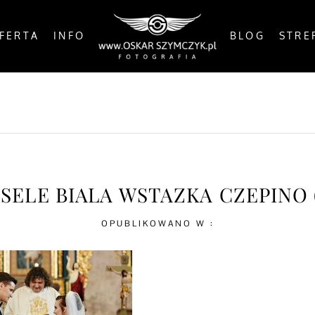
FERTA
INFO
BLOG
STRE
OSTS
BY THE COAST
IN THE CITY
IN THE C
SELE BIALA WSTAZKA CZEPINO (
OPUBLIKOWANO W :