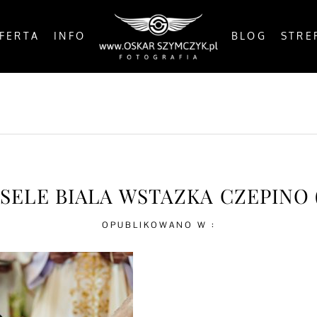
FERTA
INFO
BLOG
STRE
OSTS
BY THE COAST
IN THE CITY
IN THE C
SELE BIALA WSTAZKA CZEPINO (
OPUBLIKOWANO W :