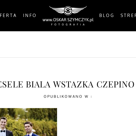
FERTA
INFO
BLOG
STRE
OSTS
BY THE COAST
IN THE CITY
IN THE C
SELE BIALA WSTAZKA CZEPINO 
OPUBLIKOWANO W :