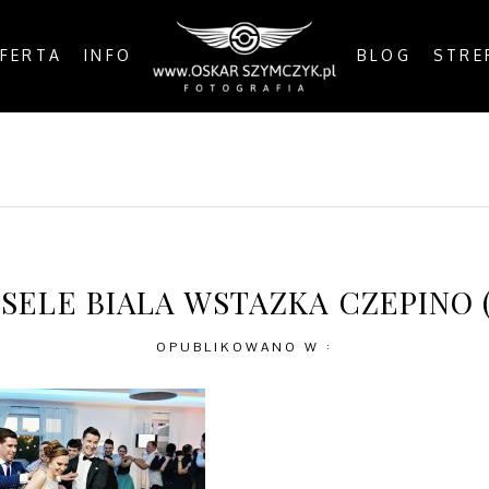
FERTA
INFO
BLOG
STRE
OSTS
BY THE COAST
IN THE CITY
IN THE C
SELE BIALA WSTAZKA CZEPINO (
OPUBLIKOWANO W :