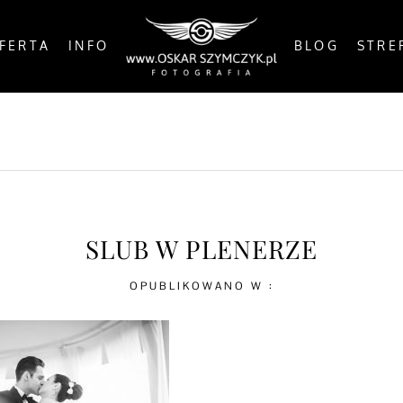
FERTA
INFO
BLOG
STRE
OSTS
BY THE COAST
IN THE CITY
IN THE C
SLUB W PLENERZE
OPUBLIKOWANO W :