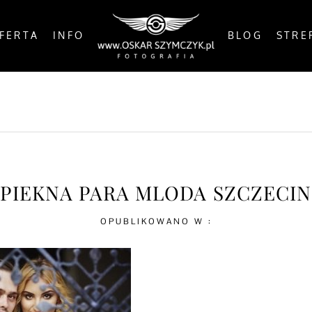
FERTA
INFO
BLOG
STRE
OSTS
BY THE COAST
IN THE CITY
IN THE C
PIEKNA PARA MLODA SZCZECIN
OPUBLIKOWANO W :