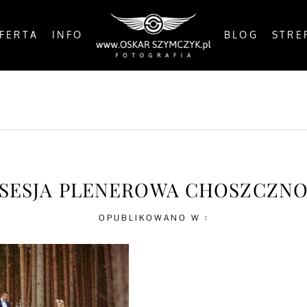
FERTA
INFO
BLOG
STRE
OSTS
BY THE COAST
IN THE CITY
IN THE C
SESJA PLENEROWA CHOSZCZN
OPUBLIKOWANO W :