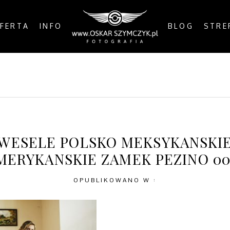
FERTA
INFO
BLOG
STRE
OSTS
BY THE COAST
IN THE CITY
IN THE C
WESELE POLSKO MEKSYKANSKI
MERYKANSKIE ZAMEK PEZINO 00
OPUBLIKOWANO W :