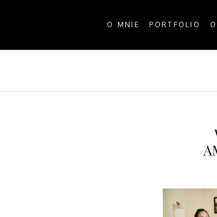
O MNIE
PORTFOLIO
O
ALL P
A