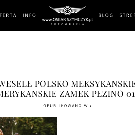
FERTA
INFO
BLOG
STRE
OSTS
BY THE COAST
IN THE CITY
IN THE C
WESELE POLSKO MEKSYKANSKI
MERYKANSKIE ZAMEK PEZINO 01
OPUBLIKOWANO W :