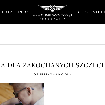
FERTA
INFO
BLOG
STRE
OSTS
BY THE COAST
IN THE CITY
IN THE C
JA DLA ZAKOCHANYCH SZCZECIN
OPUBLIKOWANO W :