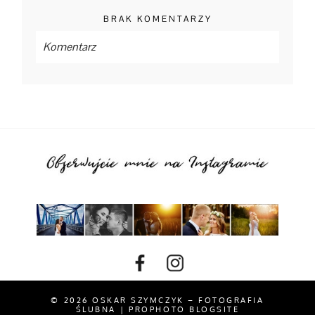
BRAK KOMENTARZY
Komentarz
Twój mail
nie będzie
opublikowany Wymagane
pola są zaznaczone *
OPUBLIKUJ
© 2026 OSKAR SZYMCZYK – FOTOGRAFIA
ŚLUBNA
|
PROPHOTO BLOGSITE