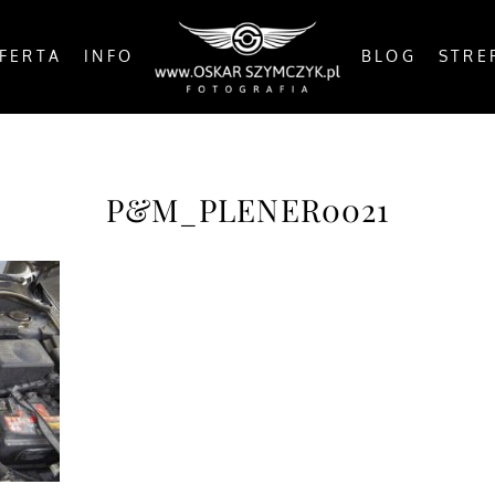
FERTA
INFO
BLOG
STRE
P&M_PLENER0021