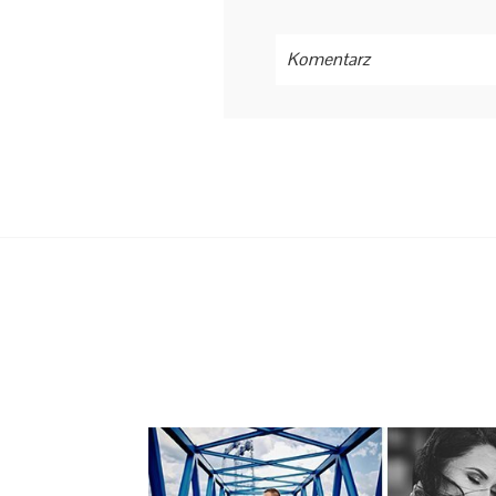
Komentarz
Twój mail
nie będzie
opubliko
OPUBLIKUJ