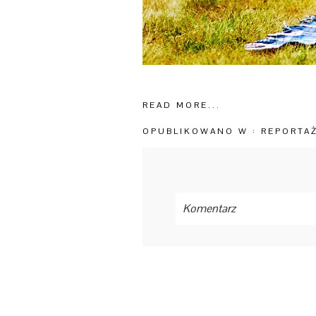
READ MORE...
OPUBLIKOWANO W :
REPORTA
Komentarz
Twój mail
nie będzie
opubliko