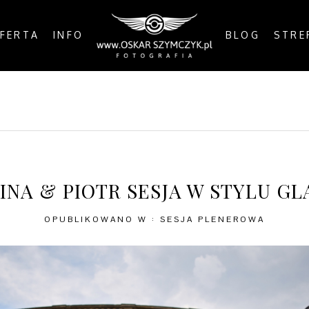
FERTA
INFO
BLOG
STRE
OSTS
BY THE COAST
IN THE CITY
IN THE C
INA & PIOTR SESJA W STYLU G
OPUBLIKOWANO W :
SESJA PLENEROWA